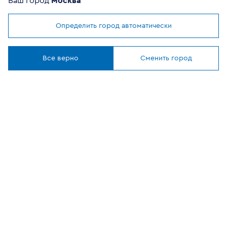
Ваш город
Москва
Определить город автоматически
Мы используем
cookies
ОФИЦИАЛЬНЫЙ
Понятно
ПАРТНЕР
Все верно
Сменить город
8 (800) 302-20-05
Круглосуточно, бесплатно
Заказать звонок
108807, г Москва, вн.тер.г муниципальный округ
Филимонковский, ул. Дорожная, 10, строение 11
©
2026
VEKA