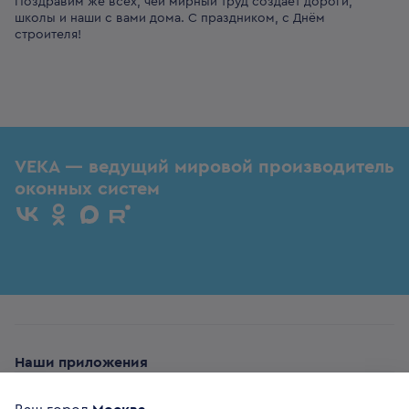
Поздравим же всех, чей мирный труд создаёт дороги,
школы и наши с вами дома. С праздником, с Днём
строителя!
VEKA — ведущий мировой производитель
оконных систем
Наши приложения