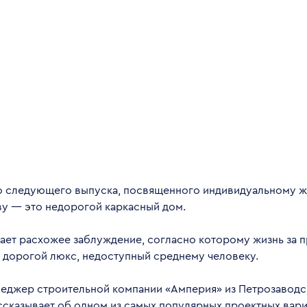
о следующего выпуска, посвященного индивидуальному 
ву — это недорогой каркасный дом.
ает расхожее заблуждение, согласно которому жизнь за 
а дорогой люкс, недоступный среднему человеку.
еджер строительной компании «Амперия» из Петрозаводс
ссказывает об одном из самых популярных проектных вар