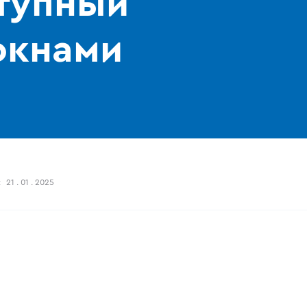
тупный
окнами
:
21 . 01 . 2025