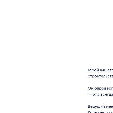
Герой нашег
строительст
Он опроверг
— это всегд
Ведущий мен
Коренева ра