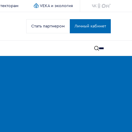
итекторам
VEKA и экология
Стать партнером
Личный кабинет