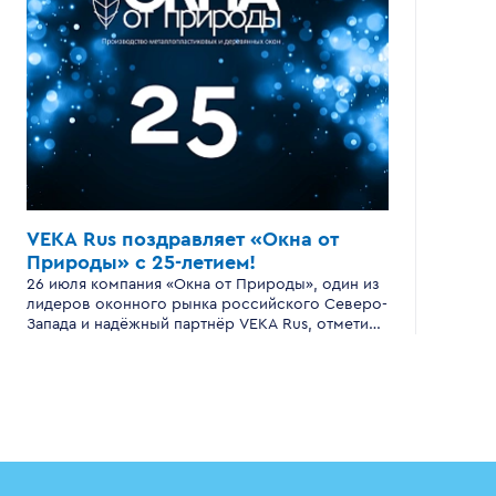
VEKA Rus поздравляет «Окна от
Природы»
с 25-летием!
26 июля компания «Окна от Природы», один из
лидеров оконного рынка российского Северо-
Запада и надёжный партнёр VEKA Rus, отметила
серебряный юбилей — 25 лет успешной
работы .