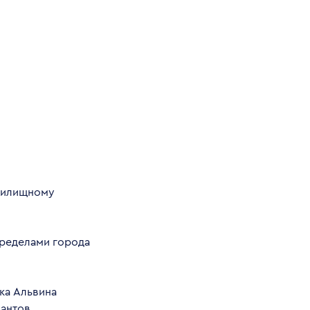
жилищному
пределами города
ка Альвина
иантов