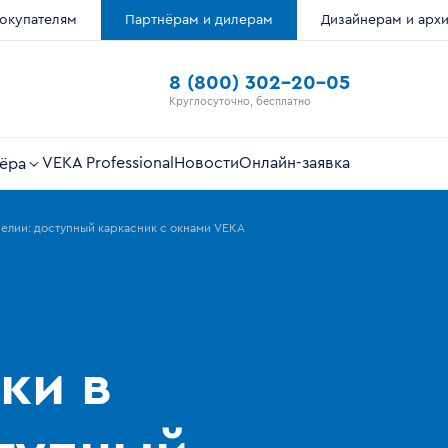
окупателям
Партнёрам и дилерам
Дизайнерам и арх
8 (800) 302-20-05
Круглосуточно, бесплатно
VEKA Professional
Новости
Онлайн-заявка
ёра
елии: доступный каркасник с окнами VEKA
ки в