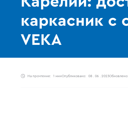
Карелии: дос
каркасник с 
VEKA
На прочтение:
1 мин
Опубликовано:
08 . 06 . 2023
Обновлено