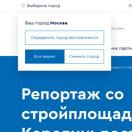
Выберите город
П
Ваш город
Москва
Ведущий мировой
производитель оконных систем
Определить город автоматически
О компании
Профили VEKA
Справочник партн
Все верно
Сменить город
Главная
Партнерам
Новости
Репортаж со стройплощадки в Кар
Репортаж со
стройплощад