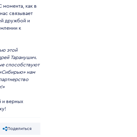
 момента, как в
нас связывает
ей дружбой и
емлении к
ью этой
дрей Таранушич.
рые способствуют
 «Сибирью» нам
 партнерство
!»
 и верных
ху!
Поделиться