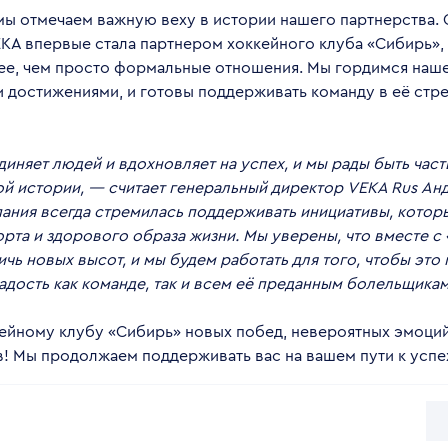
мы отмечаем важную веху в истории нашего партнерства. С
KA впервые стала партнером хоккейного клуба «Сибирь», 
ее, чем просто формальные отношения. Мы гордимся наш
 достижениями, и готовы поддерживать команду в её стр
иняет людей и вдохновляет на успех, и мы рады быть част
ой истории, — считает генеральный директор VEKA Rus Ан
ания всегда стремилась поддерживать инициативы, кото
рта и здорового образа жизни. Мы уверены, что вместе с
ичь новых высот, и мы будем работать для того, чтобы это
дость как команде, так и всем её преданным болельщикам
ейному клубу «Сибирь» новых побед, невероятных эмоций
! Мы продолжаем поддерживать вас на вашем пути к успе