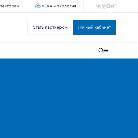
итекторам
VEKA и экология
Стать партнером
Личный кабинет