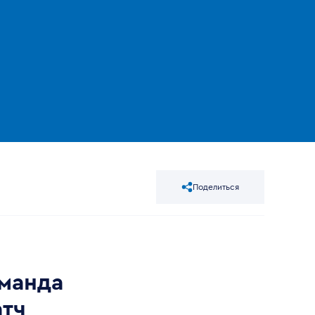
Поделиться
оманда
атч