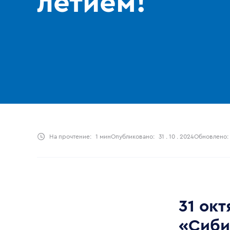
летием!
На прочтение:
1 мин
Опубликовано:
31 . 10 . 2024
Обновлено:
31 ок
«Сиби