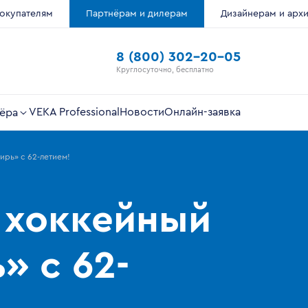
окупателям
Партнёрам и дилерам
Дизайнерам и арх
8 (800) 302-20-05
Круглосуточно, бесплатно
VEKA Professional
Новости
Онлайн-заявка
ёра
ирь» с 62-летием!
 хоккейный
» с 62-