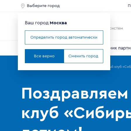
Выберите город
П
Ваш город
Москва
Ведущий мировой
производитель оконных систем
Определить город автоматически
О компании
Профили VEKA
Справочник партн
Все верно
Сменить город
Главная
Партнерам
Новости
Поздравляем хоккейный клуб «Сиб
Поздравляем
клуб «Сибирь