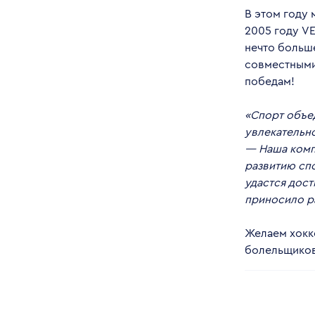
В этом году 
2005 году VE
нечто больш
совместными
победам!
«Спорт объед
увлекательн
— Наша комп
развитию спо
удастся дост
приносило ра
Желаем хокк
болельщиков