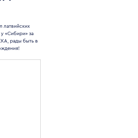
л латвийских
 у «Сибири» за
KA, рады быть в
ождения!