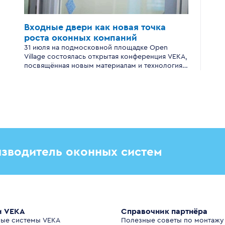
Входные двери
как новая точка
роста
оконных компаний
31 июля на подмосковной площадке Open
Village состоялась открытая конференция VEKA,
посвящённая новым материалам и технологиям
производства входных дверей для
современного загородного дома.
зводитель оконных систем
и VEKA
Справочник партнёра
ые системы VEKA
Полезные советы по монтажу