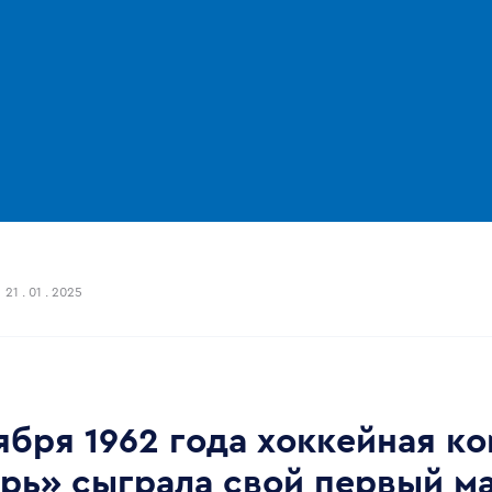
21 . 01 . 2025
тября 1962 года хоккейная к
рь» сыграла свой первый м