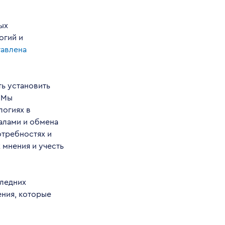
ых
огий и
тавлена
ь установить
 Мы
логиях в
алами и обмена
отребностях и
 мнения и учесть
следних
ения, которые