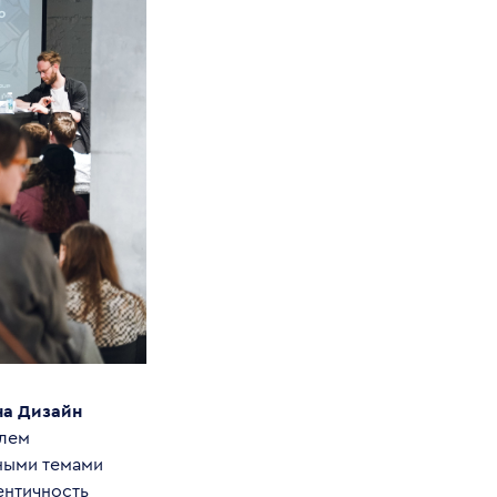
на Дизайн
алем
ными темами
ентичность