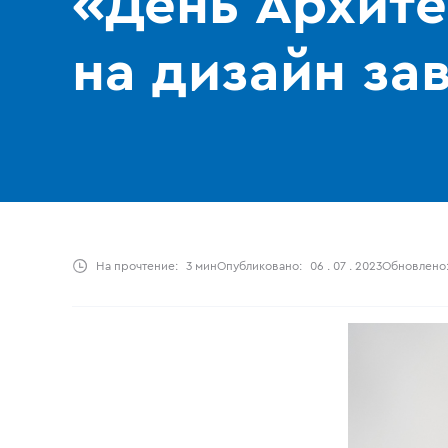
«День Архит
на дизайн за
На прочтение:
3 мин
Опубликовано:
06 . 07 . 2023
Обновлено