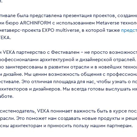
.
тивале была представлена презентация проектов, созданн
ми бюро ARCHINFORM с использованием Metaverse технол
етаверс-проекта EXPO multiverse, в которой также
предс
VEKA.
и VEKA партнерство с Фестивалем – не просто возможност
профессионалами архитектурной и дизайнерской отраслей.
о заинтересованы в развитии отрасли и в новейших техно
 и дизайне. Мы ценим возможность общения с профессион
стивале. Это отличная площадка для нас, чтобы узнать о п
хитекторов и дизайнеров. Мы всегда готовы выслушать их
аботе.
системодатель, VEKA понимает важность быть в курсе по
расли. Это поможет нам создавать новые продукты и реш
есны архитекторам и приносить пользу нашим партнерам.