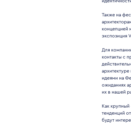
идентичности
Также на фес
архитектора
концепцией м
экспозиция 
Для компани
контакты с 
действительн
архитектуре
идеями на Фе
ожиданиях ар
их в нашей р
Как крупный 
тенденций от
будут интер