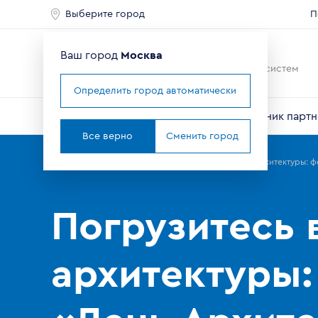
Выберите город
П
Ваш город
Москва
Ведущий мировой
производитель оконных систем
Определить город автоматически
О компании
Профили VEKA
Справочник партн
Все верно
Сменить город
Главная
Партнерам
Новости
Погрузитесь в мир архитектуры: ф
Погрузитесь 
архитектуры: