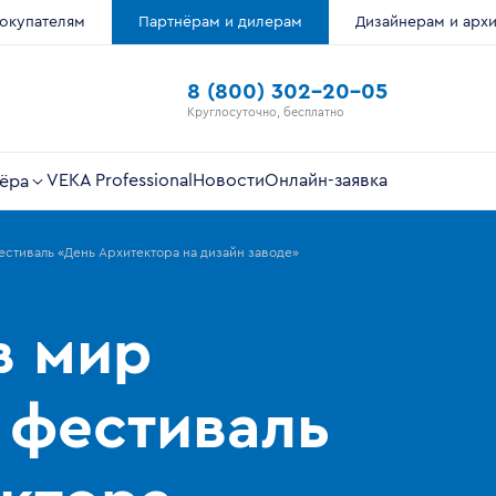
окупателям
Партнёрам и дилерам
Дизайнерам и арх
8 (800) 302-20-05
Круглосуточно, бесплатно
VEKA Professional
Новости
Онлайн-заявка
ёра
естиваль «День Архитектора на дизайн заводе»
в мир
 фестиваль