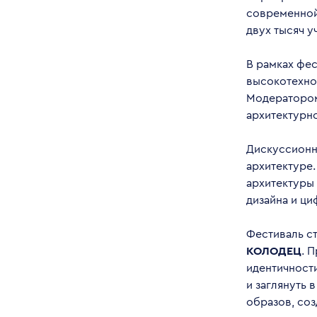
современной
двух тысяч у
В рамках фе
высокотехно
Модератором
архитектурн
Дискуссионн
архитектуре.
архитектуры
дизайна и ци
Фестиваль с
КОЛОДЕЦ
. 
идентичности
и заглянуть 
образов, со