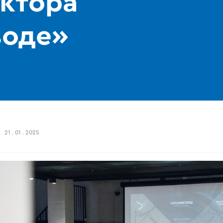
ектора
воде»
:
21 . 01 . 2025