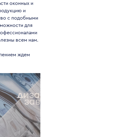
сти оконных и
родукцию и
тво с подобными
зможности для
профессионалами
олезны всем нам.
рпением ждем