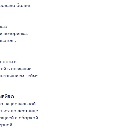
ировано более
каз
и вечеринка.
ователь
ности в
тей в создании
льзованием гейм-
NЕЙRO
 о национальной
ться по лестнице
укцией и сборкой
урной