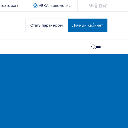
итекторам
VEKA и экология
Стать партнером
Личный кабинет