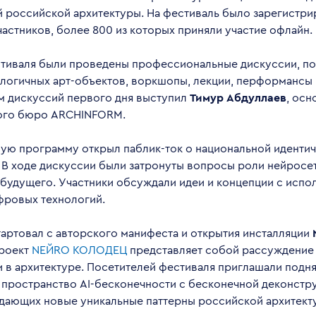
 российской архитектуры. На фестиваль было зарегистр
частников, более 800 из которых приняли участие офлайн.
стиваля были проведены профессиональные дискуссии, по
логичных арт-объектов, воркшопы, лекции, перформансы 
 дискуссий первого дня выступил
Тимур Абдуллаев
, осн
ого бюро ARCHINFORM.
ую программу открыл паблик-ток о национальной идентич
 В ходе дискуссии были затронуты вопросы роли нейросе
 будущего. Участники обсуждали идеи и концепции с испо
фровых технологий.
тартовал с авторского манифеста и открытия инсталляции
Проект
NЕЙRO КОЛОДЕЦ
представляет собой рассуждение
 в архитектуре. Посетителей фестиваля приглашали подня
в пространство AI-бесконечности с бесконечной деконстр
здающих новые уникальные паттерны российской архитект