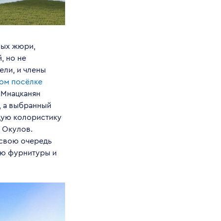
ных жюри,
, но не
ели, и члены
ном посёлке
ы Мнацканян
, а выбранный
бщую колористику
й Окулов.
 свою очередь
ию фурнитуры и