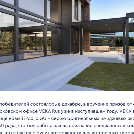
победителей состоялось в декабре, а вручение призов от
сковском офисе VEKA Rus уже в наступившем году. VEKA 
ице новый iPad, а GU – серию оригинальных имиджевых ак
«Я рада, что моя работа нашла признание специалистов ко
а, что у нас ещё будут возможности для интересных творч