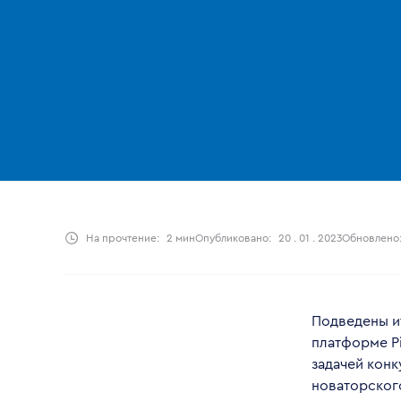
На прочтение:
2 мин
Опубликовано:
20 . 01 . 2023
Обновлено
Подведены и
платформе P
задачей кон
новаторского