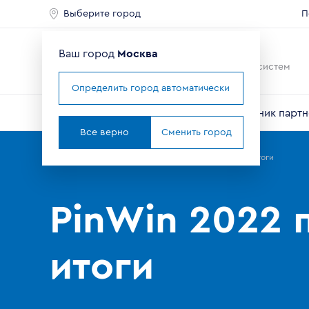
Выберите город
П
Ваш город
Москва
Ведущий мировой
производитель оконных систем
Определить город автоматически
О компании
Профили VEKA
Справочник партн
Все верно
Сменить город
Главная
Партнерам
Новости
PinWin 2022 подвёл итоги
PinWin 2022 
итоги