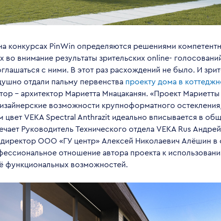
на конкурсах PinWin определяются решениями компетент
во внимание результаты зрительских online- голосований
глашаться с ними. В этот раз расхождений не было. И зрит
ушно отдали пальму первенства
проекту дома в коттедж
втор – архитектор Мариетта Мнацаканян. «Проект Мариетт
дизайнерские возможности крупноформатного остекления
 цвет VEKA Spectral Anthrazit идеально вписывается в о
мечает Руководитель Технического отдела VEKA Rus Андре
 директор ООО «ГУ центр» Алексей Николаевич Алёшин в
фессиональное отношение автора проекта к использован
ё функциональных возможностей.