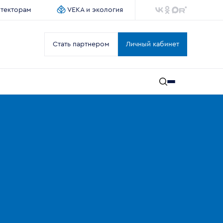
итекторам
VEKA и экология
Стать партнером
Личный кабинет