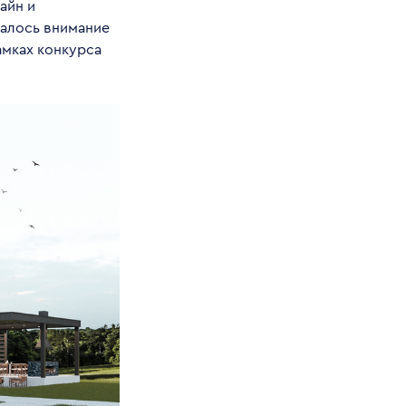
айн и
чалось внимание
амках конкурса