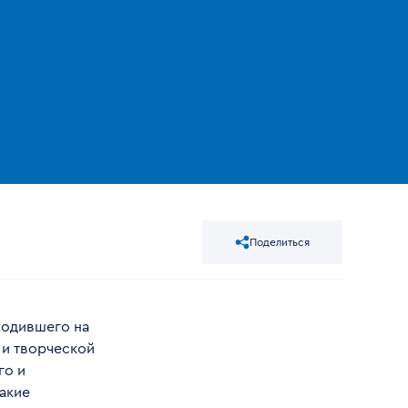
Поделиться
ходившего на
й и творческой
го и
такие