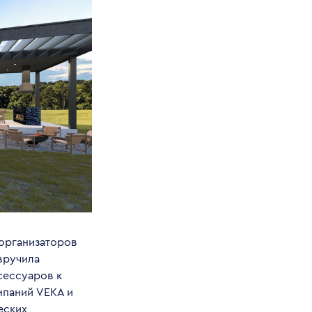
 организаторов
вручила
сессуаров к
мпаний VEKA и
еских