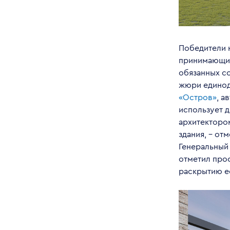
Победители 
принимающих 
обязанных со
жюри единод
«Остров»
, а
использует 
архитектором
здания, – от
Генеральный
отметил про
раскрытию е