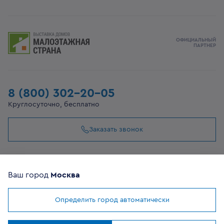
ОФИЦИАЛЬНЫЙ
ПАРТНЕР
8 (800) 302-20-05
Круглосуточно, бесплатно
Заказать звонок
108807, г Москва, вн.тер.г муниципальный округ
Филимонковский, ул. Дорожная, 10, строение 11
Ваш город
Москва
Определить город автоматически
©
2026
VEKA
Мы используем
cookies
Все сайты компании
Понятно