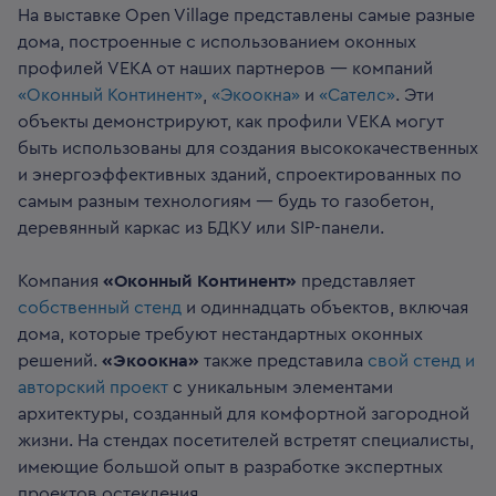
На выставке Open Village представлены самые разные
дома, построенные с использованием оконных
профилей VEKA от наших партнеров — компаний
«Оконный Континент»
,
«Экоокна»
и
«Сателс»
. Эти
объекты демонстрируют, как профили VEKA могут
быть использованы для создания высококачественных
и энергоэффективных зданий, спроектированных по
самым разным технологиям — будь то газобетон,
деревянный каркас из БДКУ или SIP-панели.
Компания
«Оконный Континент»
представляет
собственный стенд
и одиннадцать объектов, включая
дома, которые требуют нестандартных оконных
решений.
«Экоокна»
также представила
свой стенд и
авторский проект
с уникальным элементами
архитектуры, созданный для комфортной загородной
жизни. На стендах посетителей встретят специалисты,
имеющие большой опыт в разработке экспертных
проектов остекления.