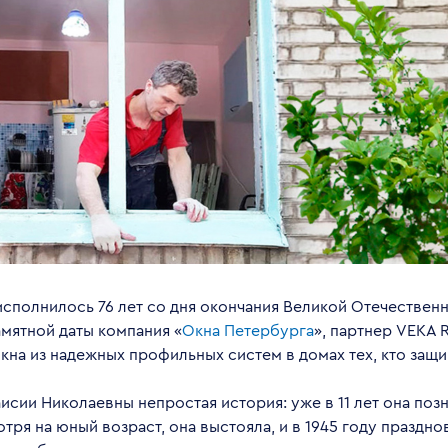
исполнилось 76 лет со дня окончания Великой Отечествен
амятной даты компания «
Окна Петербурга
», партнер VEKA 
кна из надежных профильных систем в домах тех, кто защ
исии Николаевны непростая история: уже в 11 лет она поз
тря на юный возраст, она выстояла, и в 1945 году праздно