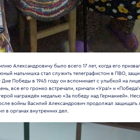
лию Александровичу было всего 17 лет, когда его призвал
юный мальчишка стал служить телеграфистом в ПВО, за
 Дне Победы в 1945 году он вспоминает с улыбкой на лице
ень, все его громко встречали, кричали «Ура!» и «Победа!
герой награждён медалью «За победу над Германией». Нес
после войны Василий Александрович продолжал защищать 
л в органах внутренних дел.