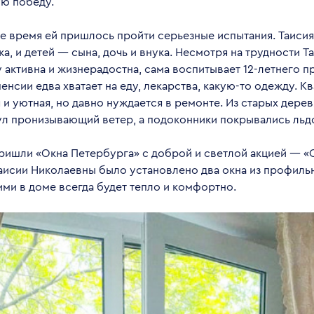
ю победу.
ое время ей пришлось пройти серьезные испытания. Таиси
а, и детей — сына, дочь и внука. Несмотря на трудности 
активна и жизнерадостна, сама воспитывает 12-летнего п
нсии едва хватает на еду, лекарства, какую-то одежду. К
 и уютная, но давно нуждается в ремонте. Из старых дере
ул пронизывающий ветер, а подоконники покрывались льд
ришли «Окна Петербурга» с доброй и светлой акцией — «
Таисии Николаевны было установлено два окна из профил
ими в доме всегда будет тепло и комфортно.