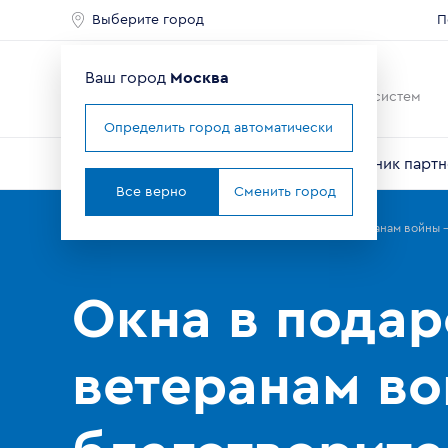
Выберите город
П
Ваш город
Москва
Ведущий мировой
производитель оконных систем
Определить город автоматически
О компании
Профили VEKA
Справочник партн
Все верно
Сменить город
Главная
Партнерам
Новости
Окна в подарок ветеранам войны 
Окна в подар
ветеранам во