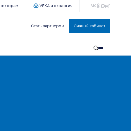
итекторам
VEKA и экология
Стать партнером
Личный кабинет