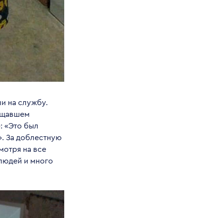
и на службу.
щищавшем
: «Это был
». За доблестную
мотря на все
людей и много