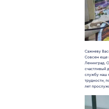
Сажневу Васи
Совсем еще 
Ленинград. О
счастливый д
службу наш 
трудности, 
лет прослужи