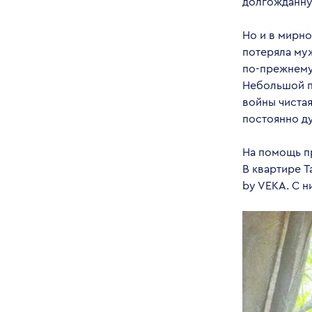
долгожданну
Но и в мирн
потеряла муж
по-прежнему 
Небольшой пе
войны чистая
постоянно д
На помощь п
В квартире 
by VEKA. С н