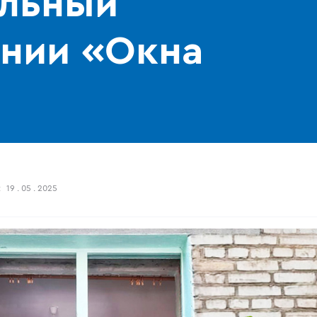
ельный
ании «Окна
:
19 . 05 . 2025