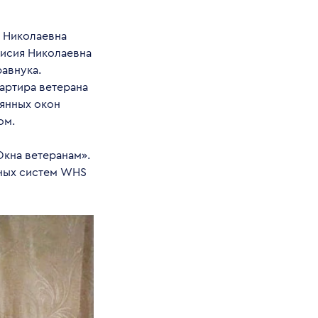
я Николаевна
Таисия Николаевна
равнука.
вартира ветерана
вянных окон
ом.
Окна ветеранам».
ьных систем WHS