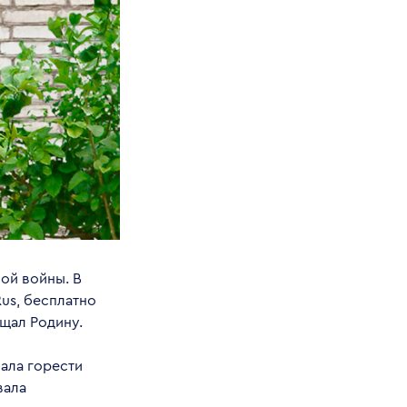
ной войны. В
Rus, бесплатно
ищал Родину.
нала горести
вала