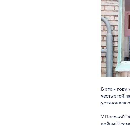
В этом году 
честь этой п
установила о
У Полевой Та
войны. Несмо