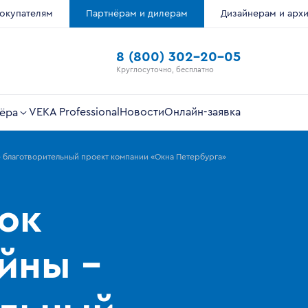
окупателям
Партнёрам и дилерам
Дизайнерам и арх
8 (800) 302-20-05
Круглосуточно, бесплатно
VEKA Professional
Новости
Онлайн-заявка
ёра
– благотворительный проект компании «Окна Петербурга»
ок
йны –