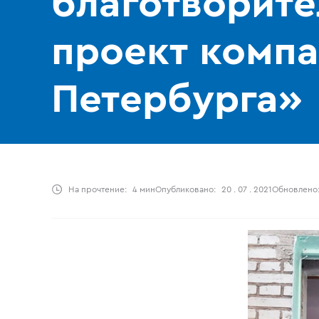
благотворит
проект комп
Петербурга»
На прочтение:
4 мин
Опубликовано:
20 . 07 . 2021
Обновлено