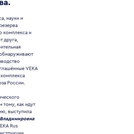
ва.
а, науки и
резерва
о комплекса и
т друга,
оительная
а обнаруживают
зводство
иглашённые VEKA
 комплекса
за России.
ического
тому, как идут
ию, выступила
 Владимировна
EKA Rus
онструкции