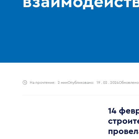
взаимодейст
На прочтение:
2 мин
Опубликовано:
19 . 02 . 2024
Обновлено
14 фев
строит
провел