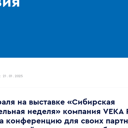
вия
:
21 . 01 . 2025
раля на выставке «Сибирская
ельная неделя» компания VEKA 
а конференцию для своих партн