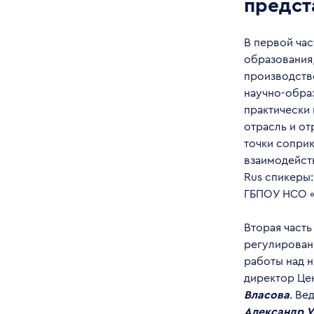
предст
В первой час
образования
производств
научно-обра
практически 
отрасль и от
точки соприк
взаимодейст
Rus спикеры
ГБПОУ НСО «
Вторая част
регулирован
работы над н
директор Це
Власова
. Ве
Александр У