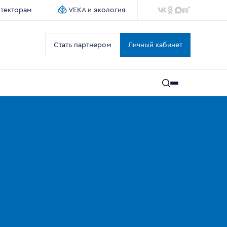
итекторам
VEKA и экология
Стать партнером
Личный кабинет