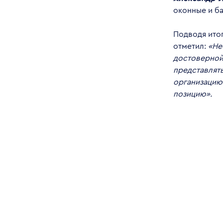
оконные и б
Подводя ито
отметил:
«Не
достоверной
представлят
организацию
позицию».