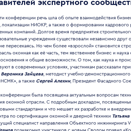
авителей экспертного сообщест
ти конференции речь шла об опыте взаимодействия бизнес
, локализации НИОКР, а также о формировании кадрового 
енных компаний. Долгое время предприятия строительног
зовательные учреждения существовали независимо друг о
не пересекаясь. Но чем более «взрослой» становится стр
расль оконная как её часть, тем явственнее бизнес и наук
основения и общие возможности. О том, как наука и прои
вуют в современных условиях, участникам рассказали пр
:
Вероника Зайцева
, методист учебно-демонстрационного
НСМК», а также
Сергей Алехин
, Президент Фасадного Сою
ь конференции была посвящена актуальным вопросам техн
ия оконной отрасли. С подробным докладом, посвященным 
овыми стандартами и что мешает их разработке и внедрен
нтра по сертификации оконной и дверной техники
Татьяна
дущий специалист направления Объектного инжиниринга V
ланов
познакомил участников с новым Сводом правил «К