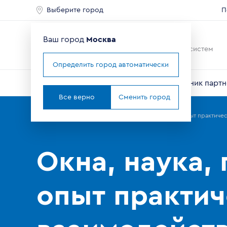
Выберите город
П
Ваш город
Москва
Ведущий мировой
производитель оконных систем
Определить город автоматически
О компании
Профили VEKA
Справочник партн
Все верно
Сменить город
Главная
Партнерам
Новости
Окна, наука, право: опыт практич
Окна, наука, 
опыт практич