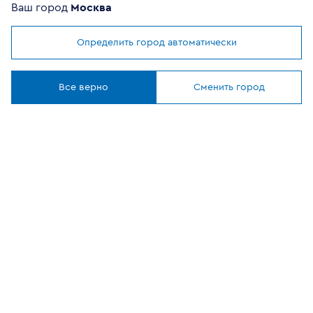
Ваш город
Москва
Определить город автоматически
Мы используем
cookies
ОФИЦИАЛЬНЫЙ
Понятно
ПАРТНЕР
Все верно
Сменить город
8 (800) 302-20-05
Круглосуточно, бесплатно
Заказать звонок
108807, г Москва, вн.тер.г муниципальный округ
Филимонковский, ул. Дорожная, 10, строение 11
©
2026
VEKA