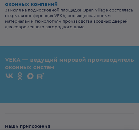
оконных компаний
31 июля на подмосковной площадке Open Village состоялась
открытая конференция VEKA, посвящённая новым
материалам и технологиям производства входных дверей
для современного загородного дома.
VEKA — ведущий мировой производитель
оконных систем
Наши приложения