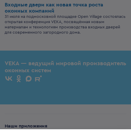
Входные двери
как новая точка роста
оконных компаний
31 июля на подмосковной площадке Open Village состоялась
открытая конференция VEKA, посвящённая новым
материалам и технологиям производства входных дверей
для современного загородного дома.
VEKA — ведущий мировой производитель
оконных систем
Наши приложения