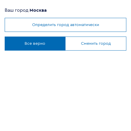
Ваш город
Москва
Определить город автоматически
Мы используем
cookies
ОФИЦИАЛЬНЫЙ
Понятно
ПАРТНЕР
Все верно
Сменить город
8 (800) 302-20-05
Круглосуточно, бесплатно
Заказать звонок
108807, г Москва, вн.тер.г муниципальный округ
Филимонковский, ул. Дорожная, 10, строение 11