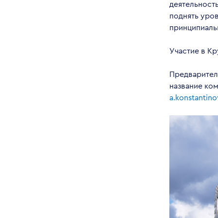
деятельност
поднять уро
принципиаль
Участие в К
Предварител
название ко
a.konstantin