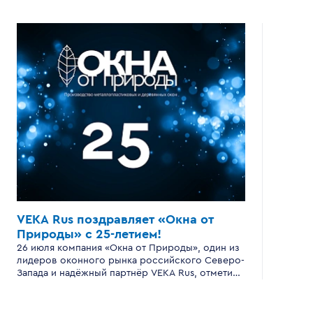
VEKA Rus поздравляет «Окна от
Природы»
с 25-летием!
26 июля компания «Окна от Природы», один из
лидеров оконного рынка российского Северо-
Запада и надёжный партнёр VEKA Rus, отметила
серебряный юбилей — 25 лет успешной
работы .