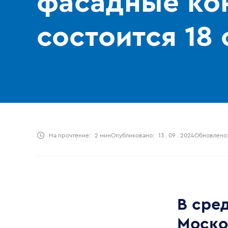
фасадные ко
состоится 18
На прочтение:
2 мин
Опубликовано:
13 . 09 . 2024
Обновлено
В сред
Моско