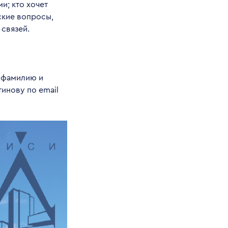
и; кто хочет
ские вопросы,
связей.
 фамилию и
инову по email