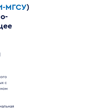
И-МГСУ
)
о-
щее
и
кого
ых с
нном
нальная