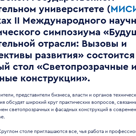
тельном университете (
МИС
ках II Международного научн
ического симпозиума «Буду
тельной отрасли: Вызовы и
ективы развития» состоится
ый стол «Светопрозрачные 
ные конструкции».
ители, представители бизнеса, власти и органов техничес
ия обсудят широкий круг практических вопросов, связанн
ием светопрозрачных и фасадных конструкций в совреме
е.
Круглом столе приглашаются все, чья работа и профессио