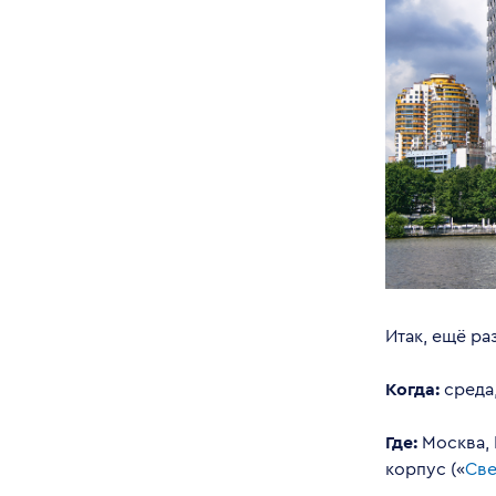
Итак, ещё раз
Когда:
среда,
Где:
Москва,
корпус («
Све