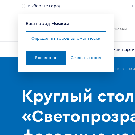
Выберите город
П
Ваш город
Москва
Ведущий мировой
производитель оконных систем
Определить город автоматически
О компании
Профили VEKA
Справочник партн
Все верно
Сменить город
Главная
Партнерам
Новости
Круглый стол «Светопрозрачные и
Круглый стол
«Светопрозр