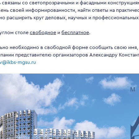
ь связаны со светопрозрачными и фасадными конструкциям
вень своей информированности, найти ответы на практиче
но расширить круг деловых, научных и профессиональных 
руглом столе
свободно
е
и
бесплатное
.
ьно необходимо в свободной форме сообщить свою имя,
мпании представителю организаторов Александру Констант
ov@ikbs-mgsu.ru