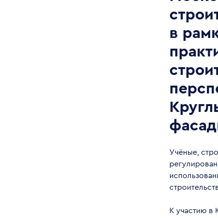
строи
в рам
практ
строи
персп
Кругл
фасад
Учёные, стро
регулирован
использован
строительств
К участию в 