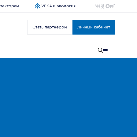
итекторам
VEKA и экология
Стать партнером
Личный кабинет