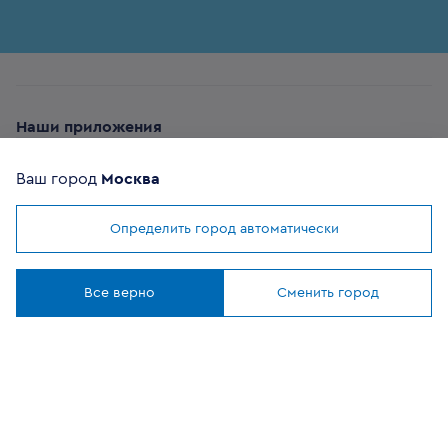
Наши приложения
Ваш город
Москва
Определить город автоматически
Мы используем
cookies
ОФИЦИАЛЬНЫЙ
Понятно
ПАРТНЕР
Все верно
Сменить город
8 (800) 302-20-05
Круглосуточно, бесплатно
Заказать звонок