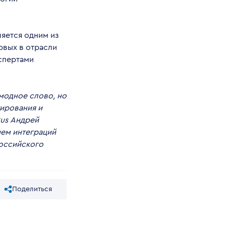
яется одним из
рвых в отрасли
кспертами
 модное слово, но
ирования и
Rus Андрей
ием интеграций
оссийского
Поделиться