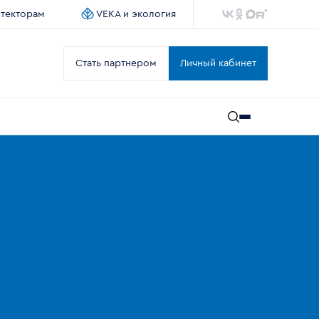
итекторам
VEKA и экология
Стать партнером
Личный кабинет