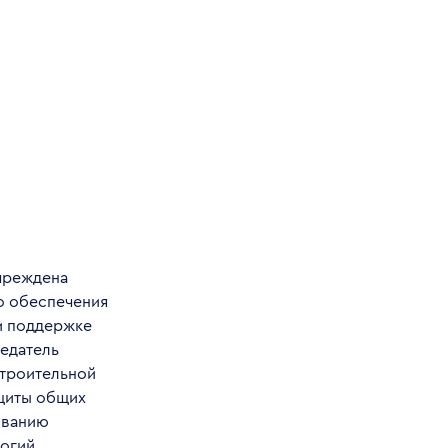
учреждена
о обеспечения
и поддержке
едатель
строительной
ащиты общих
ованию
логий