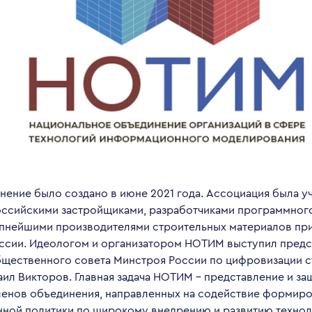
нение было создано в июне 2021 года. Ассоциация была 
ссийскими застройщиками, разработчиками программног
упнейшими производителями строительных материалов пр
ссии. Идеологом и организатором НОТИМ выступил предс
щественного совета Минстроя России по цифровизации 
аил Викторов. Главная задача НОТИМ – представление и з
ленов объединения, направленных на содействие формир
нной политики по широкому внедрению и развитию техно