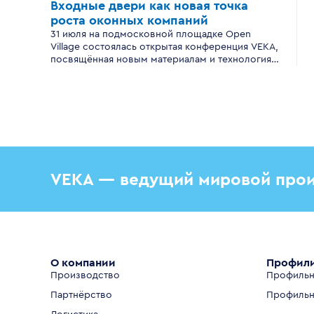
Входные двери
как новая точка
роста
оконных компаний
31 июля на подмосковной площадке Open
Village состоялась открытая конференция VEKA,
посвящённая новым материалам и технологиям
производства входных дверей для
современного загородного дома.
VEKA — ведущий мировой прои
О компании
Профил
Производство
Профильн
Партнёрство
Профильн