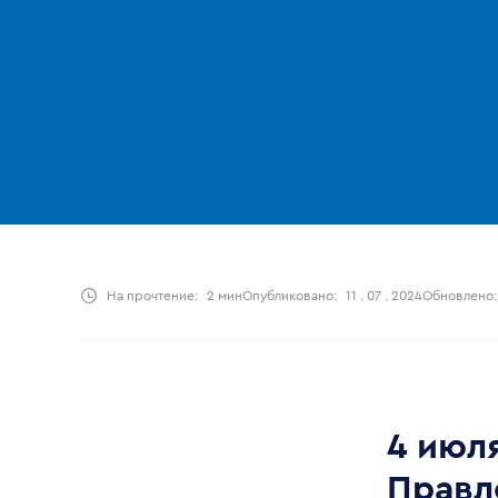
На прочтение:
2 мин
Опубликовано:
11 . 07 . 2024
Обновлено:
4 июл
Правл