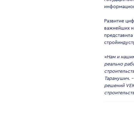
информацион
Развитие ци
важнейших н
представила 
стройиндуст
«Нам и нашим
реально раб
строительств
Таранушич. 
решений VEK
строительств