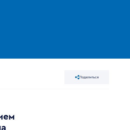
Поделиться
ием
ла