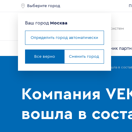
Выберите город
П
Ваш город
Москва
Ведущий мировой
производитель оконных систем
Определить город автоматически
О компании
Профили VEKA
Справочник партн
Все верно
Сменить город
Главная
Партнерам
Новости
Компания VEKA Rus вошла в сост
Компания VE
вошла в сос