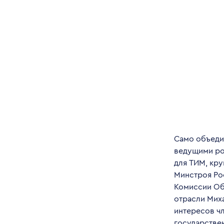
Само объеди
ведущими ро
для ТИМ, кр
Минстроя Ро
Комиссии Об
отрасли Мих
интересов ч
государстве