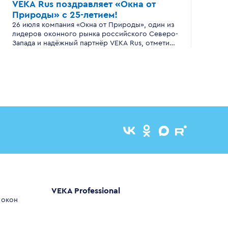
VEKA Rus поздравляет «Окна от
Природы»
с 25-летием!
26 июля компания «Окна от Природы», один из
лидеров оконного рынка российского Северо-
Запада и надёжный партнёр VEKA Rus, отметила
серебряный юбилей — 25 лет успешной
работы .
VEKA Professional
 окон