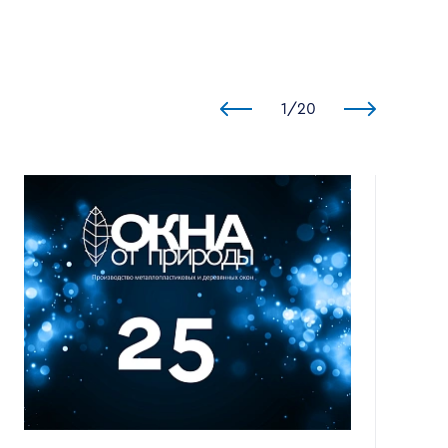
1
/
20