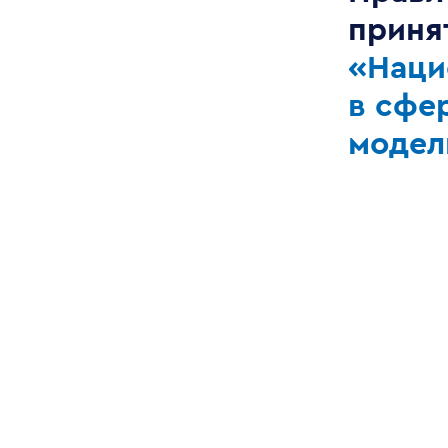
приня
«Наци
в сфе
модел