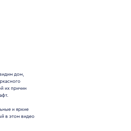
 видим дом,
аркасного
й их причин
афт.
ьные и яркие
ый в этом видео