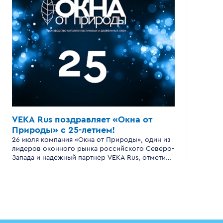
VEKA Rus поздравляет «Окна от
Природы»
с 25-летием!
26 июля компания «Окна от Природы», один из
лидеров оконного рынка российского Северо-
Запада и надёжный партнёр VEKA Rus, отметила
серебряный юбилей — 25 лет успешной
работы .