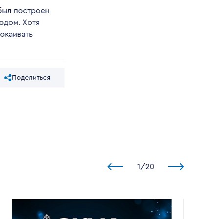
 был построен
одом. Хотя
покаивать
Поделиться
1
/
20