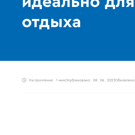
идеально для
отдыха
На прочтение:
1 мин
Опубликовано:
08 . 06 . 2023
Обновлено