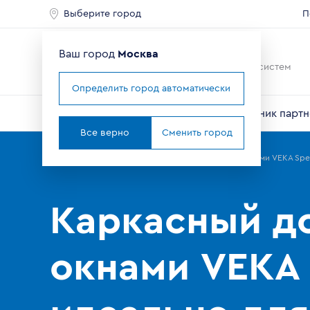
Выберите город
П
Ваш город
Москва
Ведущий мировой
производитель оконных систем
Определить город автоматически
О компании
Профили VEKA
Справочник партн
Все верно
Сменить город
Главная
Партнерам
Новости
Каркасный дом c окнами VEKA Spec
Каркасный д
окнами VEKA 