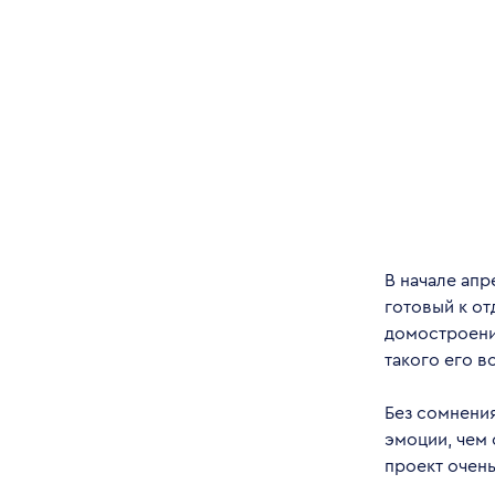
В начале апр
готовый к от
домостроени
такого его в
Без сомнени
эмоции, чем 
проект очень