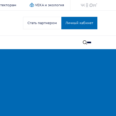
итекторам
VEKA и экология
Стать партнером
Личный кабинет