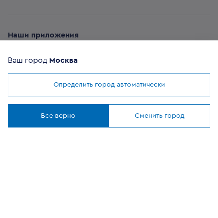
Наши приложения
Ваш город
Москва
Определить город автоматически
Мы используем
cookies
ОФИЦИАЛЬНЫЙ
Понятно
ПАРТНЕР
Все верно
Сменить город
8 (800) 302-20-05
Круглосуточно, бесплатно
Заказать звонок