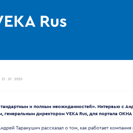
VEKA Rus
21 . 01 . 2025
стандартным и полным неожиданностей». Интервью с Ан
, генеральным директором VEKA Rus, для портала ОКН
ндрей Таранушич рассказал о том, как работает компания