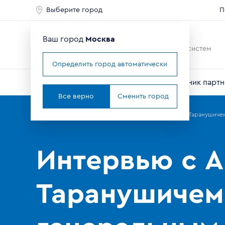
Выберите город
П
Ваш город
Москва
Ведущий мировой
производитель оконных систем
Определить город автоматически
О компании
Профили VEKA
Справочник партн
Все верно
Сменить город
Главная
Партнерам
Новости
Интервью с Андреем Таранушичем
Интервью с 
Таранушичем