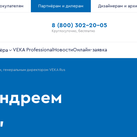
окупателям
Партнёрам и дилерам
Дизайнерам и арх
8 (800) 302-20-05
Круглосуточно, бесплатно
VEKA Professional
Новости
Онлайн-заявка
ёра
, генеральным директором VEKA Rus
Андреем
,