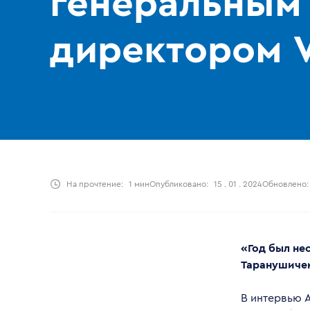
генеральным
директором 
На прочтение:
1 мин
Опубликовано:
15 . 01 . 2024
Обновлено:
«Год был не
Таранушичем
В интервью А