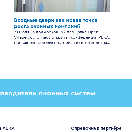
Входные двери
как новая точка
роста
оконных компаний
31 июля на подмосковной площадке Open
Village состоялась открытая конференция VEKA,
посвящённая новым материалам и технологиям
производства входных дверей для
современного загородного дома.
зводитель оконных систем
и VEKA
Справочник партнёра