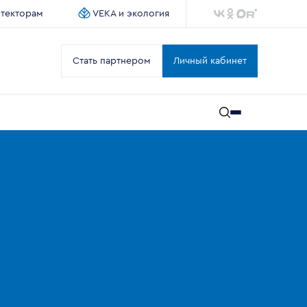
итекторам
VEKA и экология
Стать партнером
Личный кабинет