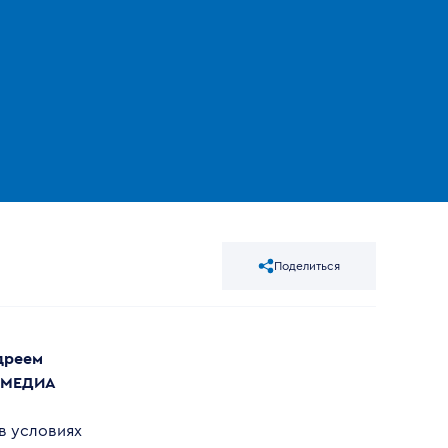
Поделиться
дреем
А МЕДИА
 в условиях