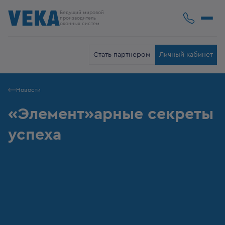
Ведущий мировой
производитель
оконных систем
Стать партнером
Личный кабинет
Новости
«Элемент»арные секреты
успеха