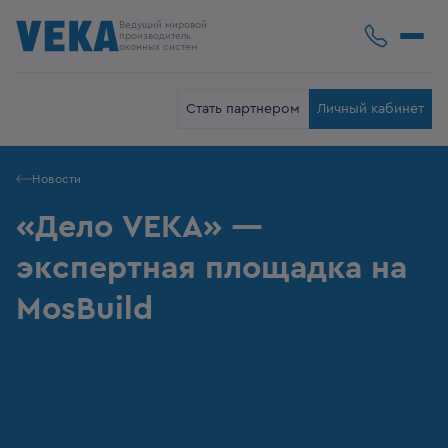
Ведущий мировой
производитель
оконных систем
Стать партнером
Личный кабинет
Новости
«Дело VEKA» —
экспертная площадка на
MosBuild