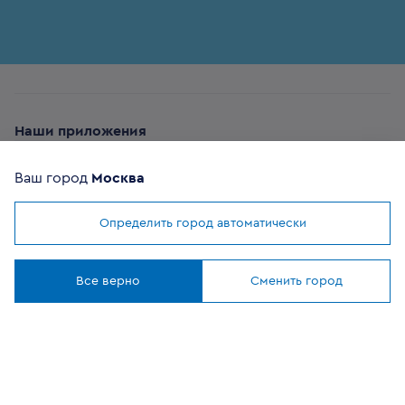
Наши приложения
Ваш город
Москва
Определить город автоматически
Мы используем
cookies
ОФИЦИАЛЬНЫЙ
Понятно
ПАРТНЕР
Все верно
Сменить город
8 (800) 302-20-05
Круглосуточно, бесплатно