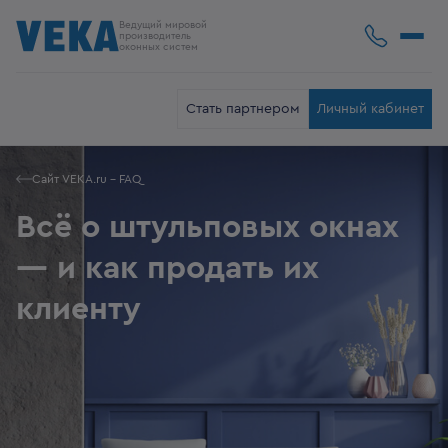
Ведущий мировой
производитель
оконных систем
Стать партнером
Личный кабинет
Сайт VEKA.ru - FAQ
Всё о штульповых окнах
— и как продать их
клиенту