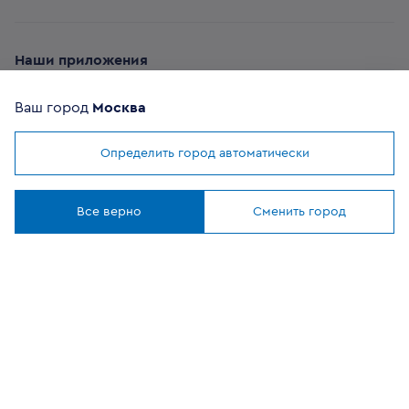
Наши приложения
Ваш город
Москва
Определить город автоматически
Мы используем
cookies
ОФИЦИАЛЬНЫЙ
Понятно
ПАРТНЕР
Все верно
Сменить город
8 (800) 302-20-05
Круглосуточно, бесплатно
Заказать звонок