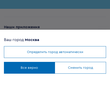
Наши приложения
Ваш город
Москва
Определить город автоматически
Мы используем
cookies
ОФИЦИАЛЬНЫЙ
Понятно
ПАРТНЕР
Все верно
Сменить город
8 (800) 302-20-05
Круглосуточно, бесплатно
Заказать звонок