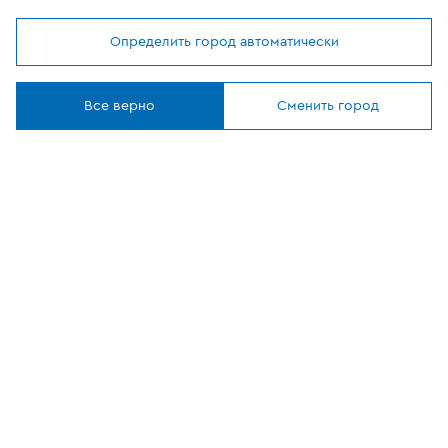
Определить город автоматически
Мы используем
cookies
ОФИЦИАЛЬНЫЙ
Понятно
ПАРТНЕР
Все верно
Сменить город
8 (800) 302-20-05
Круглосуточно, бесплатно
Заказать звонок
108807, г Москва, вн.тер.г муниципальный округ
Филимонковский, ул. Дорожная, 10, строение 11
©
2026
VEKA
Все сайты компании