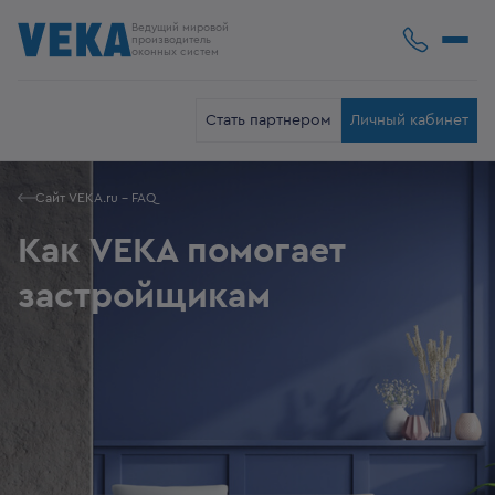
Ведущий мировой
производитель
оконных систем
Стать партнером
Личный кабинет
Сайт VEKA.ru - FAQ
Как VEKA помогает
застройщикам