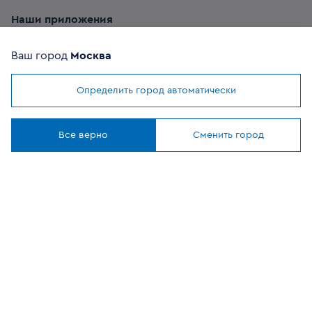
Наши приложения
Ваш город
Москва
Определить город автоматически
Мы используем
cookies
ОФИЦИАЛЬНЫЙ
Понятно
ПАРТНЕР
Все верно
Сменить город
8 (800) 302-20-05
Круглосуточно, бесплатно
Заказать звонок
108807, г Москва, вн.тер.г муниципальный округ
Филимонковский, ул. Дорожная, 10, строение 11