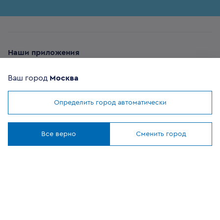
Наши приложения
Ваш город
Москва
Определить город автоматически
Мы используем
cookies
ОФИЦИАЛЬНЫЙ
Понятно
ПАРТНЕР
Все верно
Сменить город
8 (800) 302-20-05
Круглосуточно, бесплатно
Заказать звонок