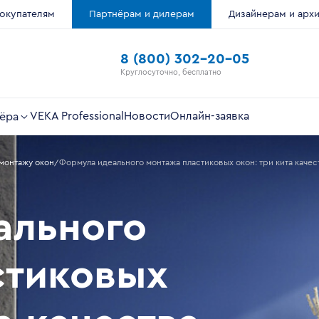
окупателям
Партнёрам и дилерам
Дизайнерам и арх
8 (800) 302-20-05
Круглосуточно, бесплатно
VEKA Professional
Новости
Онлайн-заявка
ёра
монтажу окон
Формула идеального монтажа пластиковых окон: три кита качес
ального
стиковых