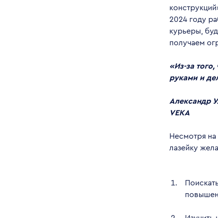
конструкций»
2024 году р
курьеры, буд
получаем ог
«Из-за того
руками и де
Александр У
VEKA
Несмотря на
лазейку жел
Поискать
повышен
Изучить