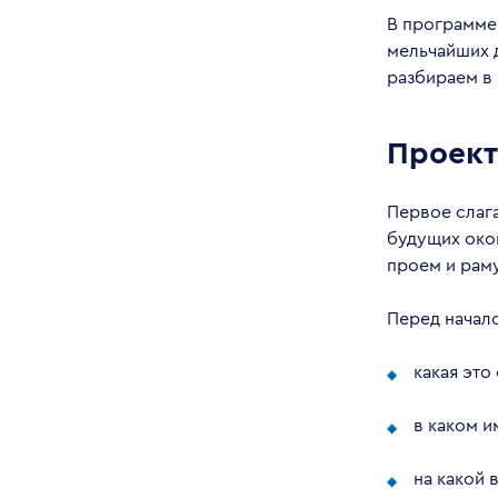
В программе
мельчайших 
разбираем в
Проект
Первое слаг
будущих окон
проем и раму
Перед начал
какая это
в каком 
на какой 