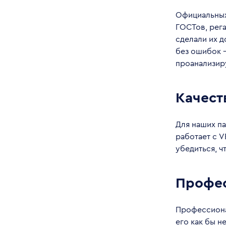
Официальных
ГОСТов, рег
сделали их д
без ошибок –
проанализир
Качест
Для наших па
работает с 
убедиться, 
Профе
Профессионал
его как бы н