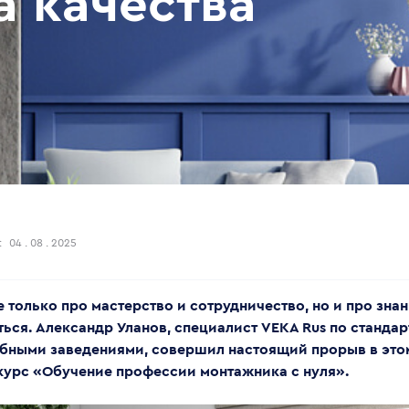
а качества
:
04 . 08 . 2025
е только про мастерство и сотрудничество, но и про зна
ться. Александр Уланов, специалист VEKA Rus по станда
ебными заведениями, совершил настоящий прорыв в это
курс «Обучение профессии монтажника с нуля».