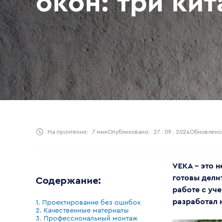
окон: три кит
На прочтение:
7 мин
Опубликовано:
27 . 09 . 2024
Обновлено
VEKA – это н
готовы дели
Содержание:
работе с уч
разработал 
1. Проектирование без ошибок
2. Качественные материалы
3. Профессиональный монтаж