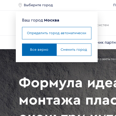
Выберите город
П
Ваш город
Москва
Ведущий мировой
производитель оконных систем
Определить город автоматически
О компании
Профили VEKA
Справочник партн
Все верно
Сменить город
Главная
Партнерам
Справочник партнера
Полезные советы по 
Формула иде
монтажа пла