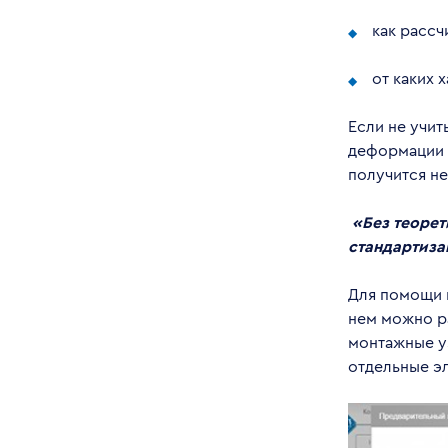
как рассч
от каких 
Если не учит
деформации 
получится н
«Без теорет
стандартиза
Для помощи 
нем можно р
монтажные уз
отдельные э