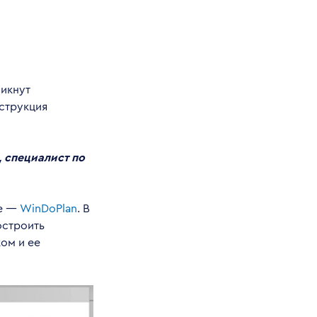
никнут
струкция
 специалист по
ие —
WinDoPlan
. В
остроить
ом и ее