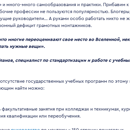
 и много-много самообразования и практики. Прибавим к э
абочие профессии не пользуются популярностью. Блогеры
ущие руководители… А руками особо работать никто не жа
ромный дефицит грамотных монтажников.
, что многие переоценивают свое место во Вселенной, не
лать нужные вещи».
ланов, специалист по стандартизации и работе с учебн
 отсутствие государственных учебных программ по этому
ающим найти можно:
 факультативные занятия при колледжах и техникумах, ку
ия квалификации или переобучения.
 наше
руководство
по монтажу – 150 страниц пошаговых