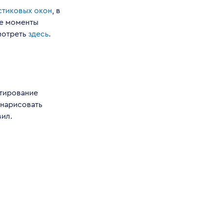
стиковых окон
, в
ые моменты
мотреть
здесь
.
ктирование
 нарисовать
вил.