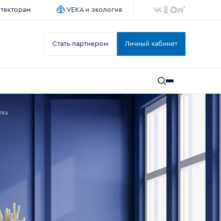
итекторам
VEKA и экология
Стать партнером
Личный кабинет
тва