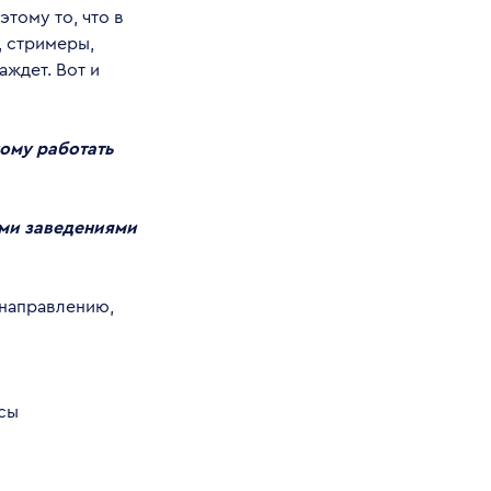
тому то, что в
, стримеры,
ждет. Вот и
кому работать
ыми заведениями
 направлению,
рсы