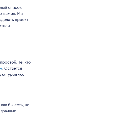
ный список
х важен. Мы
сделать проект
ители
ростой. Те, кто
м
.
Остается
вуют уровню.
как бы есть, но
озрачных